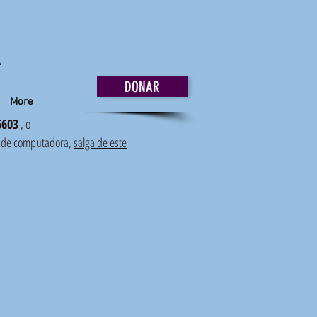
a
DONAR
More
6603
, o
ro de computadora,
salga de este